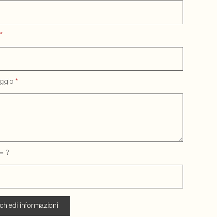
*
ggio
*
= ?
chiedi informazioni