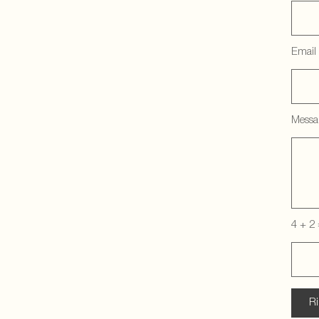
Email
Messa
4 + 2 
Ri